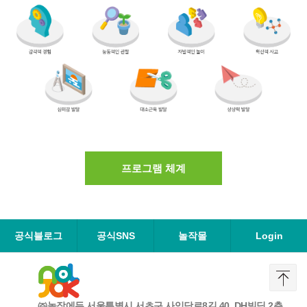
프로그램 체계
공식블로그
공식SNS
놀작몰
Login
㈜놀작에듀 서울특별시 서초구 사임당로8길 40, DH빌딩 2층