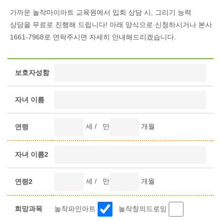
가까운 놀작마이아트 교육원에서 입회 상담 시, 그리기 능력
상담을 무료로 진행해 드립니다! 아래 양식으로 신청하시거나 본사
1661-7968
로 연락주시면 자세히 안내해드리겠습니다.
보호자성함
자녀 이름
세
/ 만
개월
연령
자녀 이름2
세
/ 만
개월
연령2
희망과목
놀작파인아트
놀작창의드로잉