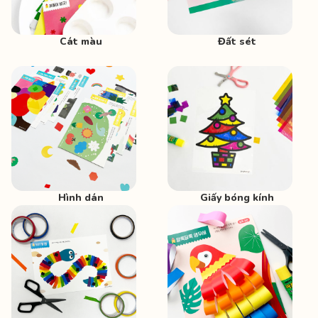
Cát màu
Đất sét
Hình dán
Giấy bóng kính