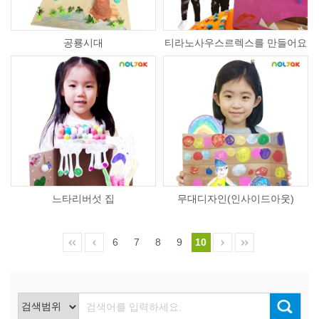
공룡시대
티라노사우스르렉스를 만들어요
느타리버섯 집
무대디자인(인사이드아웃)
6
7
8
9
10