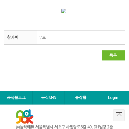
참가비
무료
목록
공식블로그
공식SNS
놀작몰
Login
㈜놀작에듀 서울특별시 서초구 사임당로8길 40, DH빌딩 2층